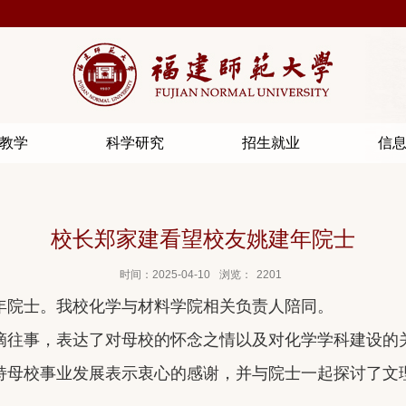
教学
科学研究
招生就业
信
校长郑家建看望校友姚建年院士
时间：2025-04-10
浏览：
2201
年院士。
我校
化学与材料学院
相关负责人
陪同。
滴
往事
，表达了对母校
的怀念之情以及对
化学学科建设的
持母校事业发展
表
示衷心的
感谢，并与院士一起探讨了文