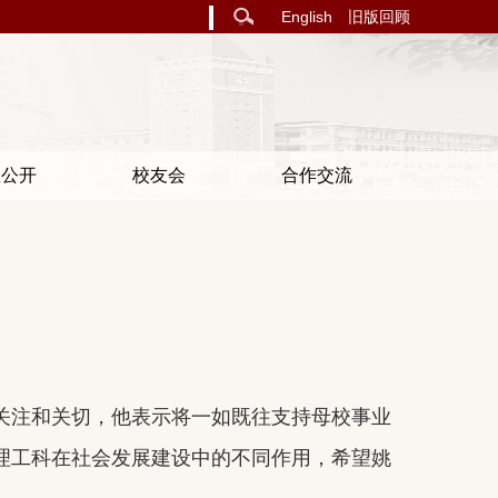
English
旧版回顾
息公开
校友会
合作交流
关注和关切，
他
表示
将
一如既往支持母校
事业
理工科
在社会发展
建设
中的
不同作用，希望
姚