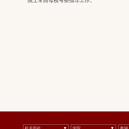
院士常
回母校
考察指导工作
。
机关部处
学院
教辅、