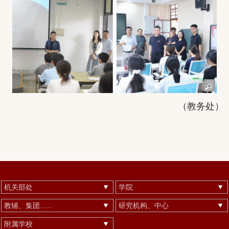
（
教务处
）
机关部处
学院
教辅、集团......
研究机构、中心
附属学校