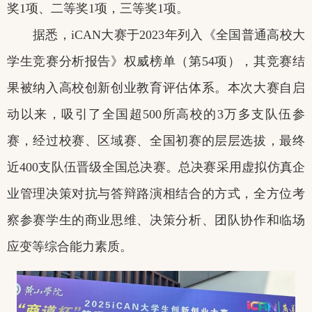
奖
1
项、二等奖
1
项，三等奖
1
项。
据悉，
iCAN
大赛于
2023
年列入《全国普通高校大
学生竞赛分析报告》权威榜单（第
54
项），其竞赛结
果被纳入高校创新创业教育评估体系。本次大赛自启
动以来，吸引了全国超
500
所高校的
3
万多支队伍参
赛，经过校赛、区域赛、全国初赛的层层选拔，最终
近
400
支队伍晋级全国总决赛。总决赛采用虚拟仿真企
业管理决策对抗与答辩路演相结合的方式，全方位考
察参赛学生的商业思维、决策分析、团队协作和临场
应变等综合能力素质。