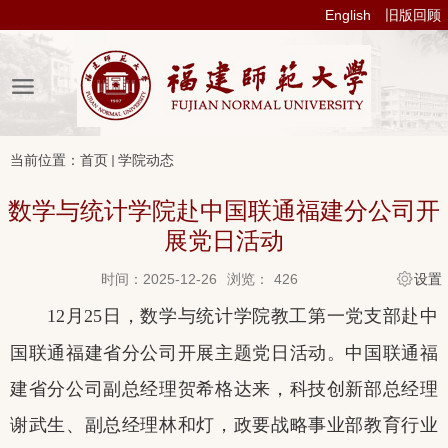
English
旧版回顾
当前位置：
首页
学院动态
数学与统计学院赴中国联通福建分公司开
展党日活动
时间：2025-12-26
浏览：
426
设置
12
月
2
5
日，
数学与统计
学院教工第一党支部
赴
中
国联通福建省分公司开展主题党日活动。中国联通福
建省分公司副总经理贺希格达来
，
科技创新部总经理
谢武生、副总经理林和灯
，
政要战略事业部教育行业