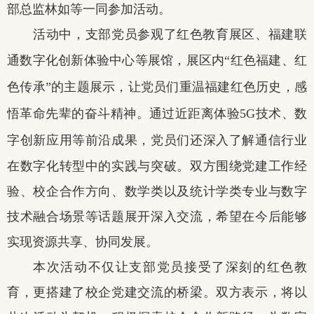
部总监林如
等
一同参
加
活动。
活动中，支部党员
参观了红色教育展区
、
福建联
通数字化创新体验中心
等展馆
，展区内
“红色福建、红
色传承”的主题展示，让党员们重温福建红色历史，感
悟革命先辈的奋斗精神
。
通过
近距离体验
5G
技术、数
字创新应用等前沿成果，
党员们还
深入了解通信行业
在数字化转型中的实践与突破。双方围绕党建工作经
验、校企合作方向、数学类以及统计学类专业与数字
技术融合场景等话题展开深入交流，
希望在今后能够
实现资源共享、协同发展。
本次活动
不仅让支部党员接受了深刻的红色教
育，更搭建了校企党建交流的桥梁。
双方
表示，将以