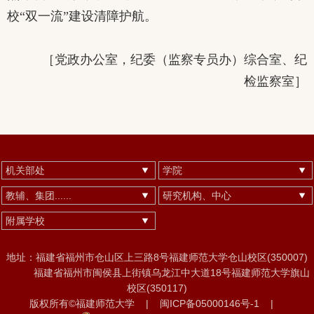
校“双一流”建设清障护航。
［
党政办公室，
纪委（监察专员办）
综合室、纪
检监察室
］
机关部处
学院
教辅、集团......
研究机构、中心
附属学校
地址：福建省福州市仓山区上三路8号福建师范大学仓山校区(350007)
福建省福州市闽侯县上街镇乌龙江中大道18号福建师范大学旗山
校区(350117)
版权所有©福建师范大学
|
闽ICP备05000146号-1
|