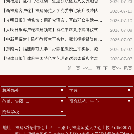
【新福建】驻村书记寇创：党建领航促振兴文旅融合谱新篇
2026-07-23
【新福建客户端】福建师范大学党委书记凌启淡带队赴宁夏高校调研
2026-07-10
【光明日报】傅修海：用群众语言，写出群众生活——赵树理的戏剧创作
2026-07-10
【人民日报客户端福建频道】资红书屋复原揭牌仪式在福建师大举办
2026-07-08
【中新网福建】陈征教授生平实物、藏书捐赠暨资红书屋复原揭牌仪式举办
2026-07-07
【东南网】福建师范大学举办陈征教授生平实物、藏书捐赠暨资红书屋复原揭牌仪式
2026-07-07
【福建日报】建构中国特色文艺理论话语体系和文本解读学——孙绍振谈中国文论的自主创新
2026-07-07
第一页
<<上一页
下一页>>
尾页
机关部处
学院
教辅、集团......
研究机构、中心
附属学校
地址：福建省福州市仓山区上三路8号福建师范大学仓山校区(350007)